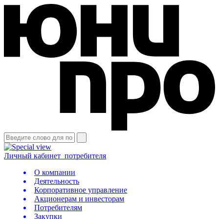
Личный кабинет
потребителя
О компании
Деятельность
Корпоративное управление
Акционерам и инвесторам
Потребителям
Закупки