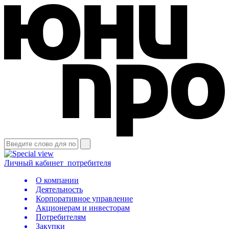
Личный кабинет
потребителя
О компании
Деятельность
Корпоративное управление
Акционерам и инвесторам
Потребителям
Закупки