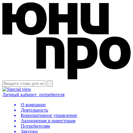
Личный кабинет
потребителя
О компании
Деятельность
Корпоративное управление
Акционерам и инвесторам
Потребителям
Закупки