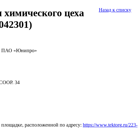
 химического цеха
Назад к списку
042301)
С» ПАО «Юнипро»
СООР. 34
 площадке, расположенной по адресу:
https://www.tektorg.ru/223-