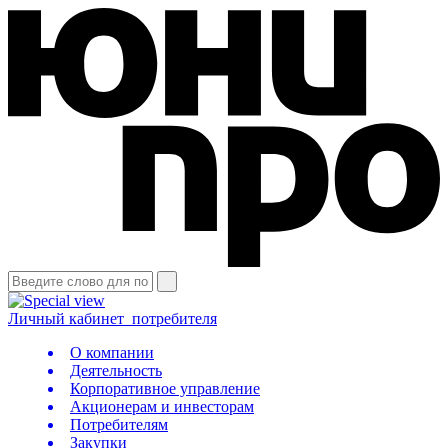
Личный кабинет
потребителя
О компании
Деятельность
Корпоративное управление
Акционерам и инвесторам
Потребителям
Закупки