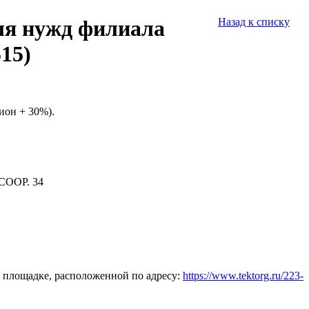
для нужд филиала
Назад к списку
15)
ион + 30%).
СООР. 34
 площадке, расположенной по адресу:
https://www.tektorg.ru/223-