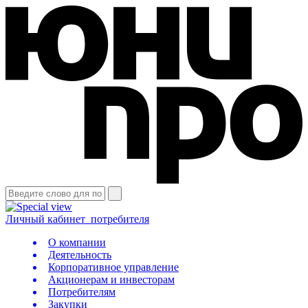
Личный кабинет
потребителя
О компании
Деятельность
Корпоративное управление
Акционерам и инвесторам
Потребителям
Закупки