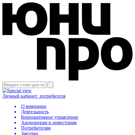
Личный кабинет
потребителя
О компании
Деятельность
Корпоративное управление
Акционерам и инвесторам
Потребителям
Закупки