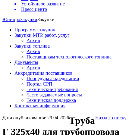
Устойчивое развитие
Пресс-центр
Юнипро
Закупки
Закупки
Программа закупок
Закупки МТР, работ, услуг
Архив
Закупки топлива
Архив
Поставщикам технологического топлива
Документы
Архив
Аккредитация поставщиков
Процедура аккредитации
Портал СРП
Технические требования
Часто задаваемые вопросы
Техническая поддержка
Контактная информация
Дата опубликования: 29.04.2026
Труба
Назад к списку
Г 325х40 для трубопровода