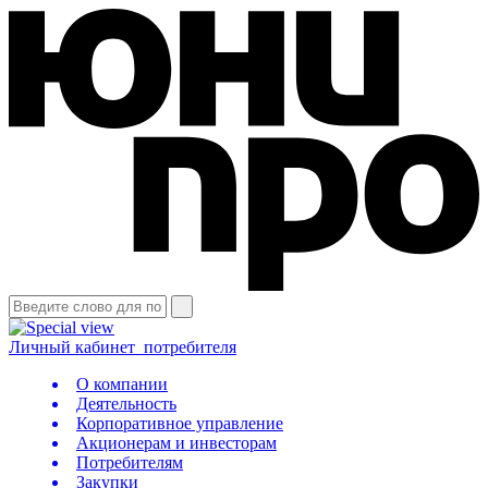
Личный кабинет
потребителя
О компании
Деятельность
Корпоративное управление
Акционерам и инвесторам
Потребителям
Закупки