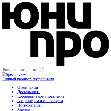
Личный кабинет
потребителя
О компании
Деятельность
Корпоративное управление
Акционерам и инвесторам
Потребителям
Закупки