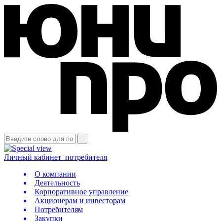
Личный кабинет
потребителя
О компании
Деятельность
Корпоративное управление
Акционерам и инвесторам
Потребителям
Закупки