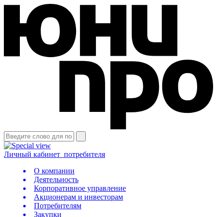
Личный кабинет
потребителя
О компании
Деятельность
Корпоративное управление
Акционерам и инвесторам
Потребителям
Закупки