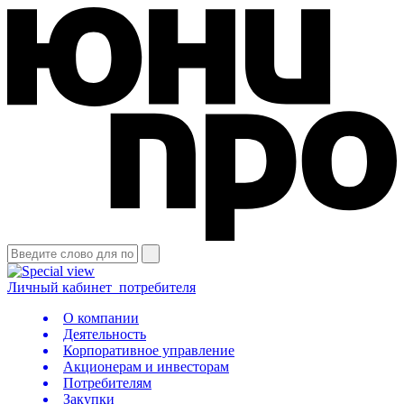
Личный кабинет
потребителя
О компании
Деятельность
Корпоративное управление
Акционерам и инвесторам
Потребителям
Закупки