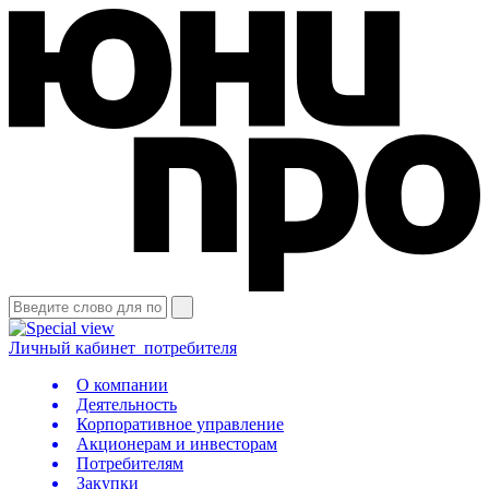
Личный кабинет
потребителя
О компании
Деятельность
Корпоративное управление
Акционерам и инвесторам
Потребителям
Закупки