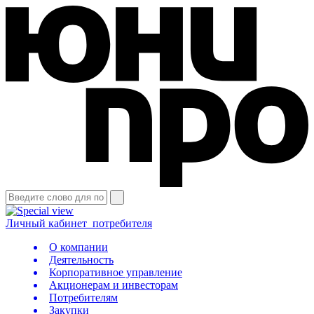
Личный кабинет
потребителя
О компании
Деятельность
Корпоративное управление
Акционерам и инвесторам
Потребителям
Закупки