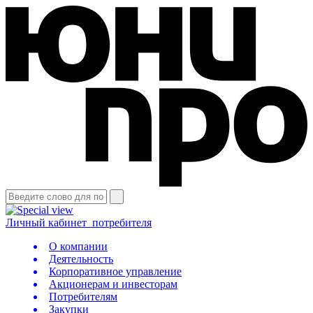
Личный кабинет
потребителя
О компании
Деятельность
Корпоративное управление
Акционерам и инвесторам
Потребителям
Закупки