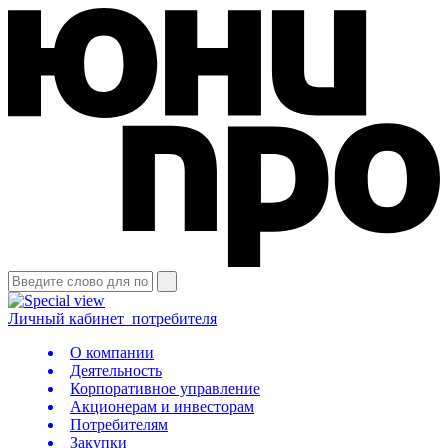
Личный кабинет
потребителя
О компании
Деятельность
Корпоративное управление
Акционерам и инвесторам
Потребителям
Закупки