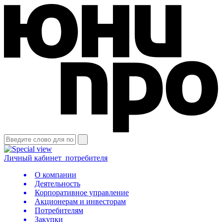
Личный кабинет
потребителя
О компании
Деятельность
Корпоративное управление
Акционерам и инвесторам
Потребителям
Закупки