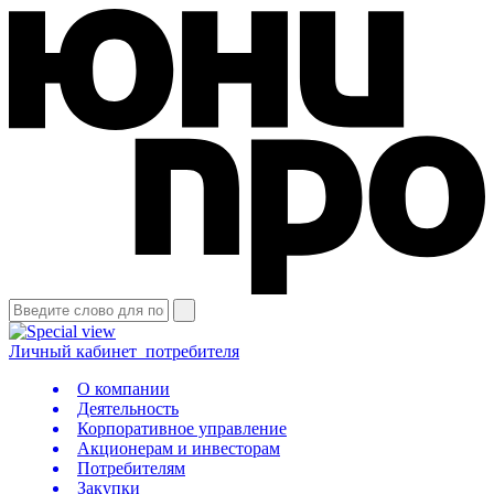
Личный кабинет
потребителя
О компании
Деятельность
Корпоративное управление
Акционерам и инвесторам
Потребителям
Закупки