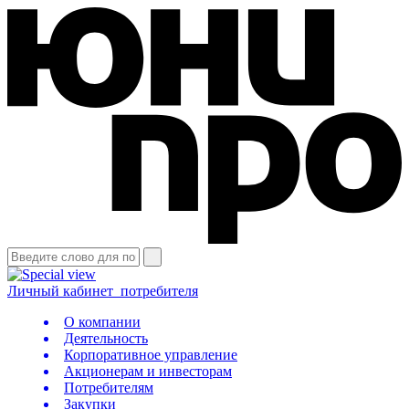
Личный кабинет
потребителя
О компании
Деятельность
Корпоративное управление
Акционерам и инвесторам
Потребителям
Закупки