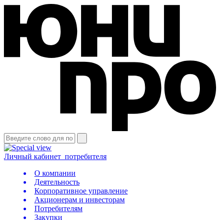
Личный кабинет
потребителя
О компании
Деятельность
Корпоративное управление
Акционерам и инвесторам
Потребителям
Закупки