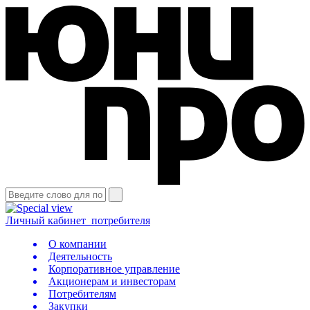
Личный кабинет
потребителя
О компании
Деятельность
Корпоративное управление
Акционерам и инвесторам
Потребителям
Закупки