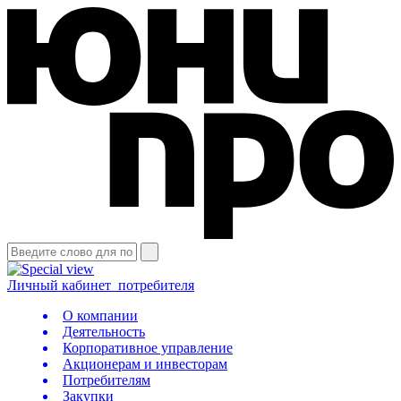
Личный кабинет
потребителя
О компании
Деятельность
Корпоративное управление
Акционерам и инвесторам
Потребителям
Закупки