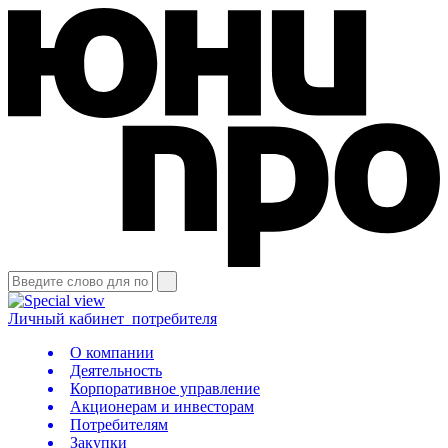
Личный кабинет
потребителя
О компании
Деятельность
Корпоративное управление
Акционерам и инвесторам
Потребителям
Закупки