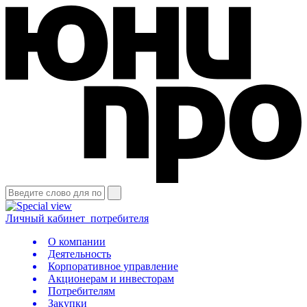
Личный кабинет
потребителя
О компании
Деятельность
Корпоративное управление
Акционерам и инвесторам
Потребителям
Закупки