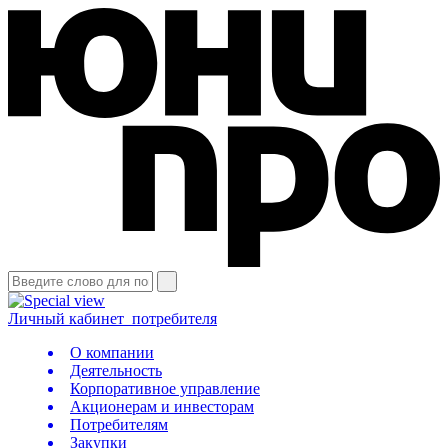
Личный кабинет
потребителя
О компании
Деятельность
Корпоративное управление
Акционерам и инвесторам
Потребителям
Закупки