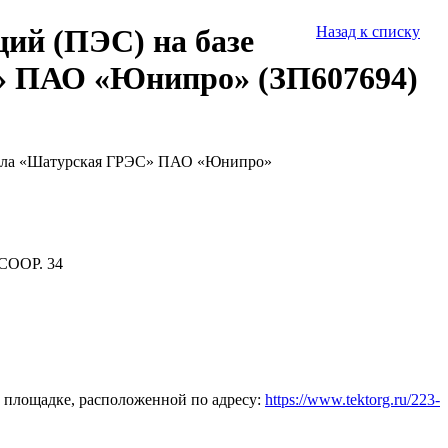
ий (ПЭС) на базе
Назад к списку
» ПАО «Юнипро» (ЗП607694)
лиала «Шатурская ГРЭС» ПАО «Юнипро»
СООР. 34
 площадке, расположенной по адресу:
https://www.tektorg.ru/223-