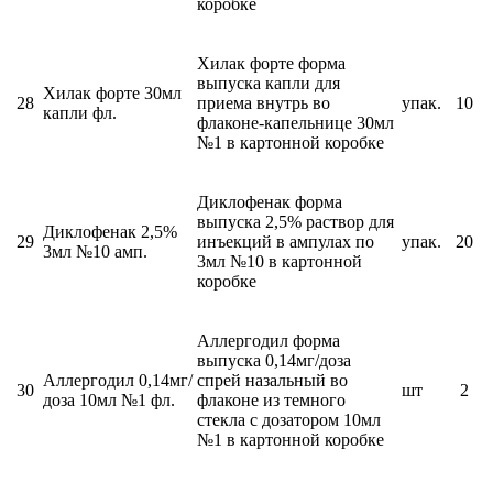
коробке
Хилак форте форма
выпуска капли для
Хилак форте 30мл
28
приема внутрь во
упак.
10
капли фл.
флаконе-капельнице 30мл
№1 в картонной коробке
Диклофенак форма
выпуска 2,5% раствор для
Диклофенак 2,5%
29
инъекций в ампулах по
упак.
20
3мл №10 амп.
3мл №10 в картонной
коробке
Аллергодил форма
выпуска 0,14мг/доза
Аллергодил 0,14мг/
спрей назальный во
30
шт
2
доза 10мл №1 фл.
флаконе из темного
стекла с дозатором 10мл
№1 в картонной коробке