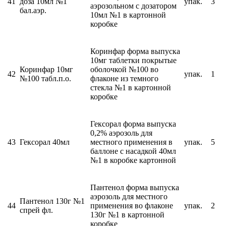
41
доза 10мл №1
упак.
3
аэрозольном с дозатором
бал.аэр.
10мл №1 в картонной
коробке
Коринфар форма выпуска
10мг таблетки покрытые
Коринфар 10мг
оболочкой №100 во
42
упак.
1
№100 табл.п.о.
флаконе из темного
стекла №1 в картонной
коробке
Гексорал форма выпуска
0,2% аэрозоль для
43
Гексорал 40мл
местного применения в
упак.
5
баллоне с насадкой 40мл
№1 в коробке картонной
Пантенол форма выпуска
аэрозоль для местного
Пантенол 130г №1
44
применения во флаконе
упак.
2
спрей фл.
130г №1 в картонной
коробке