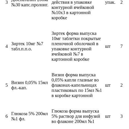
3
действия в упаковке
упак.
2
№30 капс.пролонг.
контурной ячейковой
№10х3 в картонной
коробке
Зиртек форма выпуска
10мг таблетки покрытые
Зиртек 10мг №7
пленочной оболочкой в
4
шт
7
табл.п.п.о.
упаковке контурной
ячейковой №7 в
картонной коробке
Визин форма выпуска
0,05% капли глазные во
Визин 0,05% 15мл
5
флаконах-капельницах
шт
2
фл.-кап.
пластиковых по 15мл №1
в коробке картонной
Глюкоза форма выпуска
Глюкоза 5% 200мл
6
5% раствор для инфузий
шт
3
№1 фл.
во флаконе 200мл №1