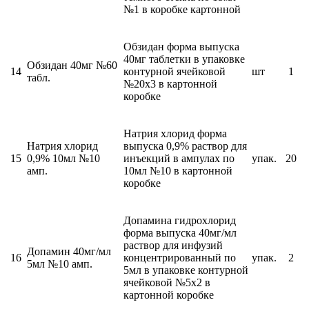
№1 в коробке картонной
Обзидан форма выпуска
40мг таблетки в упаковке
Обзидан 40мг №60
14
контурной ячейковой
шт
1
табл.
№20х3 в картонной
коробке
Натрия хлорид форма
Натрия хлорид
выпуска 0,9% раствор для
15
0,9% 10мл №10
инъекций в ампулах по
упак.
20
амп.
10мл №10 в картонной
коробке
Допамина гидрохлорид
форма выпуска 40мг/мл
раствор для инфузий
Допамин 40мг/мл
16
концентрированный по
упак.
2
5мл №10 амп.
5мл в упаковке контурной
ячейковой №5х2 в
картонной коробке