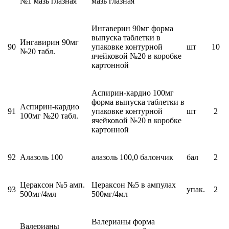
№1 мазь глазная
мазь глазная
Ингаверин 90мг форма
выпуска таблетки в
Ингавирин 90мг
90
упаковке контурной
шт
10
№20 табл.
ячейковой №20 в коробке
картонной
Аспирин-кардио 100мг
форма выпуска таблетки в
Аспирин-кардио
91
упаковке контурной
шт
2
100мг №20 табл.
ячейковой №20 в коробке
картонной
92
Алазоль 100
алазоль 100,0 балончик
бал
2
Цераксон №5 амп.
Цераксон №5 в ампулах
93
упак.
2
500мг/4мл
500мг/4мл
Валерианы форма
Валерианы