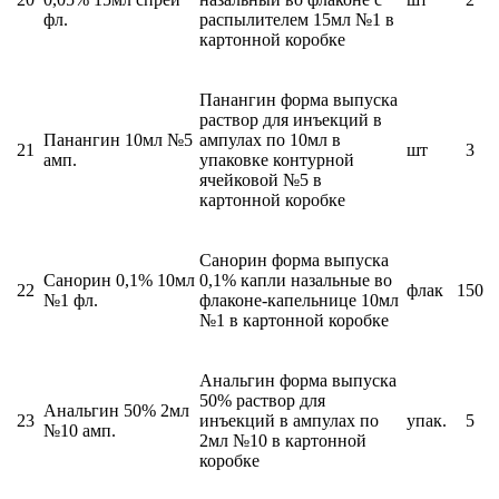
фл.
распылителем 15мл №1 в
картонной коробке
Панангин форма выпуска
раствор для инъекций в
Панангин 10мл №5
ампулах по 10мл в
21
шт
3
амп.
упаковке контурной
ячейковой №5 в
картонной коробке
Санорин форма выпуска
Санорин 0,1% 10мл
0,1% капли назальные во
22
флак
150
№1 фл.
флаконе-капельнице 10мл
№1 в картонной коробке
Анальгин форма выпуска
50% раствор для
Анальгин 50% 2мл
23
инъекций в ампулах по
упак.
5
№10 амп.
2мл №10 в картонной
коробке