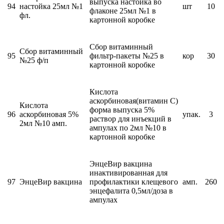
выпуска настойка во
94
настойка 25мл №1
шт
10
флаконе 25мл №1 в
фл.
картонной коробке
Сбор витаминный
Сбор витаминный
95
фильтр-пакеты №25 в
кор
30
№25 ф/п
картонной коробке
Кислота
аскорбиновая(витамин С)
Кислота
форма выпуска 5%
96
аскорбиновая 5%
упак.
3
раствор для инъекций в
2мл №10 амп.
ампулах по 2мл №10 в
картонной коробке
ЭнцеВир вакцина
инактивированная для
97
ЭнцеВир вакцина
профилактики клещевого
амп.
260
энцефалита 0,5мл/доза в
ампулах