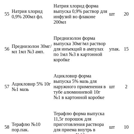
Натрия хлорид форма
Натрия хлорид
выпуска 0,9% раствор для
55
шт
20
0,9% 200мл фл.
инфузий во флаконе
200мл
Преднизолон форма
выпуска 30мг/мл раствор
Преднизолон 30мг/
56
для инъекций в ампулах
упак.
15
мл 1мл №3 амп.
по 1мл №3 в картонной
коробке
Ацикловир форма
выпуска 5% мазь для
Ацикловир 5% 10г
57
наружного применения в
шт
2
№1 мазь
тубе алюминиевой 10г
№1 в картонной коробке
Терафлю форма выпуска
11,5г порошок для
Терафлю №10
приготовления раствора
58
шт
10
пор.пак.
для приема внутрь в