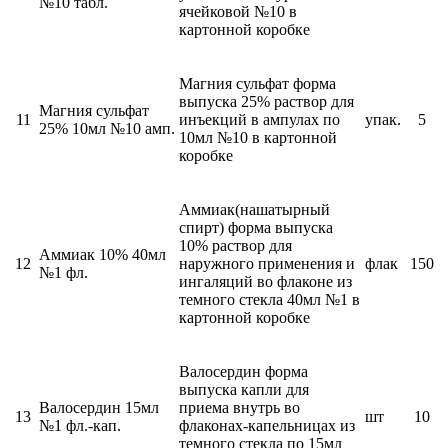
№10 табл.
ячейковой №10 в
картонной коробке
Магния сульфат форма
выпуска 25% раствор для
Магния сульфат
11
инъекций в ампулах по
упак.
5
25% 10мл №10 амп.
10мл №10 в картонной
коробке
Аммиак(нашатырный
спирт) форма выпуска
10% раствор для
Аммиак 10% 40мл
12
наружного применения и
флак
150
№1 фл.
ингаляций во флаконе из
темного стекла 40мл №1 в
картонной коробке
Валосердин форма
выпуска капли для
Валосердин 15мл
приема внутрь во
13
шт
10
№1 фл.-кап.
флаконах-капельницах из
темного стекла по 15мл