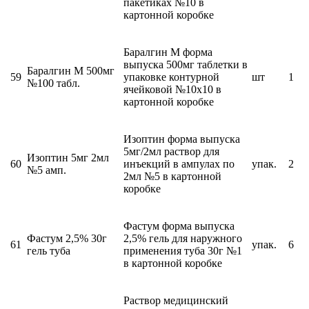
пакетиках №10 в
картонной коробке
Баралгин М форма
выпуска 500мг таблетки в
Баралгин М 500мг
59
упаковке контурной
шт
1
№100 табл.
ячейковой №10х10 в
картонной коробке
Изоптин форма выпуска
5мг/2мл раствор для
Изоптин 5мг 2мл
60
инъекций в ампулах по
упак.
2
№5 амп.
2мл №5 в картонной
коробке
Фастум форма выпуска
Фастум 2,5% 30г
2,5% гель для наружного
61
упак.
6
гель туба
применения туба 30г №1
в картонной коробке
Раствор медицинский