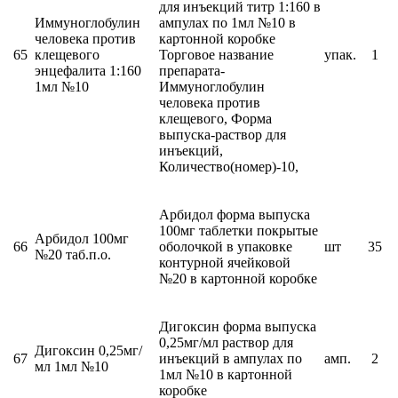
для инъекций титр 1:160 в
Иммуноглобулин
ампулах по 1мл №10 в
человека против
картонной коробке
65
клещевого
Торговое название
упак.
1
энцефалита 1:160
препарата-
1мл №10
Иммуноглобулин
человека против
клещевого, Форма
выпуска-раствор для
инъекций,
Количество(номер)-10,
Арбидол форма выпуска
100мг таблетки покрытые
Арбидол 100мг
66
оболочкой в упаковке
шт
35
№20 таб.п.о.
контурной ячейковой
№20 в картонной коробке
Дигоксин форма выпуска
0,25мг/мл раствор для
Дигоксин 0,25мг/
67
инъекций в ампулах по
амп.
2
мл 1мл №10
1мл №10 в картонной
коробке