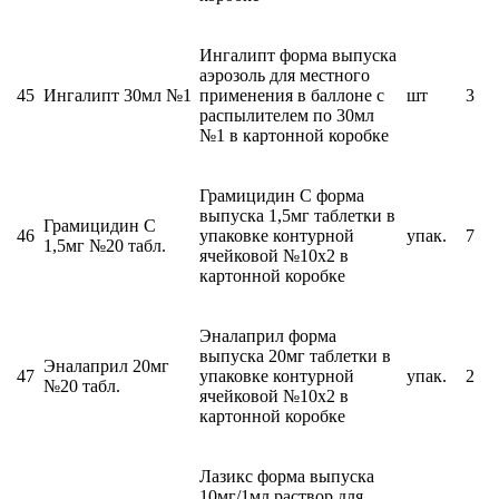
Ингалипт форма выпуска
аэрозоль для местного
45
Ингалипт 30мл №1
применения в баллоне с
шт
3
распылителем по 30мл
№1 в картонной коробке
Грамицидин С форма
выпуска 1,5мг таблетки в
Грамицидин С
46
упаковке контурной
упак.
7
1,5мг №20 табл.
ячейковой №10х2 в
картонной коробке
Эналаприл форма
выпуска 20мг таблетки в
Эналаприл 20мг
47
упаковке контурной
упак.
2
№20 табл.
ячейковой №10х2 в
картонной коробке
Лазикс форма выпуска
10мг/1мл раствор для