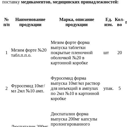
поставку
медикаментов, медицинских принадлежностей:
№
Наименование
Марка, описание
Ед.
Кол-
п/п
продукции
продукции
изм.
во
Мезим форте форма
выпуска таблетки
Мезим форте №20
1
покрытые пленочной
шт
20
табл.п.п.о.
оболочкой №20 в
картонной коробке
Фуросемид форма
выпуска 10мг/мл раствор
Фуросемид 10мг/
2
для инъекций в ампулах
упак.
5
мл 2мл №10 амп.
по 2мл №10 в картонной
коробке
Дюспаталин форма
выпуска 200мг капсулы
пролонгированного
Дюспаталин 200мг