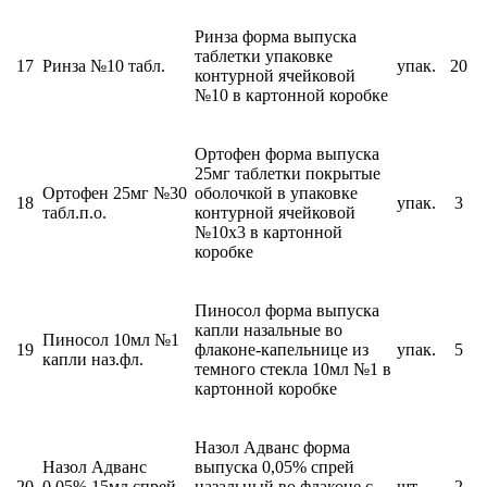
Ринза форма выпуска
таблетки упаковке
17
Ринза №10 табл.
упак.
20
контурной ячейковой
№10 в картонной коробке
Ортофен форма выпуска
25мг таблетки покрытые
Ортофен 25мг №30
оболочкой в упаковке
18
упак.
3
табл.п.о.
контурной ячейковой
№10х3 в картонной
коробке
Пиносол форма выпуска
капли назальные во
Пиносол 10мл №1
19
флаконе-капельнице из
упак.
5
капли наз.фл.
темного стекла 10мл №1 в
картонной коробке
Назол Адванс форма
Назол Адванс
выпуска 0,05% спрей
20
0,05% 15мл спрей
назальный во флаконе с
шт
2