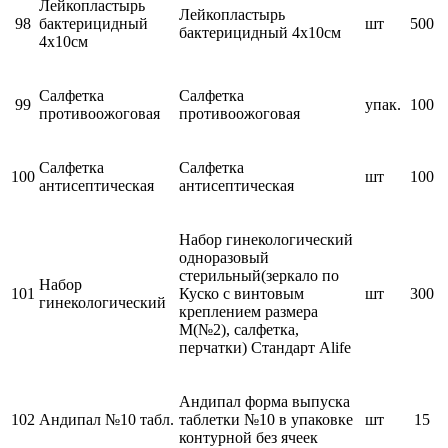
Лейкопластырь
Лейкопластырь
98
бактерицидный
шт
500
бактерицидный 4х10см
4х10см
Салфетка
Салфетка
99
упак.
100
противоожоговая
противоожоговая
Салфетка
Салфетка
100
шт
100
антисептическая
антисептическая
Набор гинекологический
одноразовый
стерильный(зеркало по
Набор
101
Куско с винтовым
шт
300
гинекологический
креплением размера
M(№2), салфетка,
перчатки) Стандарт Alife
Андипал форма выпуска
102
Андипал №10 табл.
таблетки №10 в упаковке
шт
15
контурной без ячеек