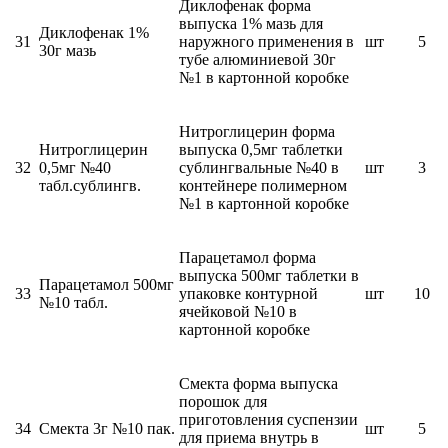
Диклофенак форма
выпуска 1% мазь для
Диклофенак 1%
31
наружного применения в
шт
5
30г мазь
тубе алюминиевой 30г
№1 в картонной коробке
Нитроглицерин форма
Нитроглицерин
выпуска 0,5мг таблетки
32
0,5мг №40
сублингвальные №40 в
шт
3
табл.сублингв.
контейнере полимерном
№1 в картонной коробке
Парацетамол форма
выпуска 500мг таблетки в
Парацетамол 500мг
33
упаковке контурной
шт
10
№10 табл.
ячейковой №10 в
картонной коробке
Смекта форма выпуска
порошок для
приготовления суспензии
34
Смекта 3г №10 пак.
шт
5
для приема внутрь в