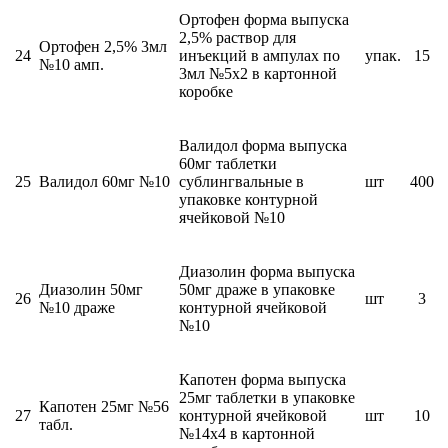
Ортофен форма выпуска
2,5% раствор для
Ортофен 2,5% 3мл
24
инъекций в ампулах по
упак.
15
№10 амп.
3мл №5х2 в картонной
коробке
Валидол форма выпуска
60мг таблетки
25
Валидол 60мг №10
сублингвальные в
шт
400
упаковке контурной
ячейковой №10
Диазолин форма выпуска
Диазолин 50мг
50мг драже в упаковке
26
шт
3
№10 драже
контурной ячейковой
№10
Капотен форма выпуска
25мг таблетки в упаковке
Капотен 25мг №56
27
контурной ячейковой
шт
10
табл.
№14х4 в картонной