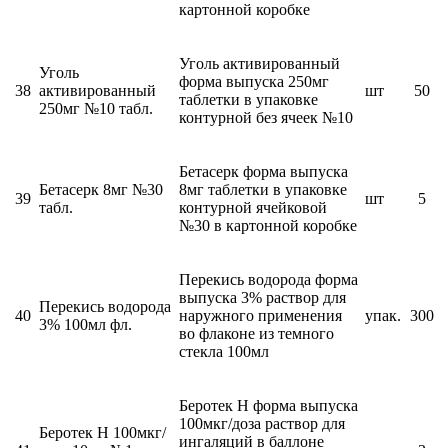
картонной коробке
Уголь активированный
Уголь
форма выпуска 250мг
38
активированный
шт
50
таблетки в упаковке
250мг №10 табл.
контурной без ячеек №10
Бетасерк форма выпуска
Бетасерк 8мг №30
8мг таблетки в упаковке
39
шт
5
табл.
контурной ячейковой
№30 в картонной коробке
Перекись водорода форма
выпуска 3% раствор для
Перекись водорода
40
наружного применения
упак.
300
3% 100мл фл.
во флаконе из темного
стекла 100мл
Беротек Н форма выпуска
100мкг/доза раствор для
Беротек Н 100мкг/
ингаляций в баллоне