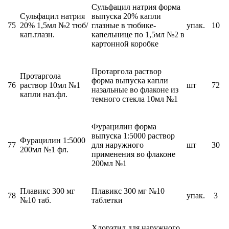
Сульфацил натрия форма
Сульфацил натрия
выпуска 20% капли
75
20% 1,5мл №2 тюб/
глазные в тюбике-
упак.
10
кап.глазн.
капельнице по 1,5мл №2 в
картонной коробке
Протаргола раствор
Протаргола
форма выпуска капли
76
раствор 10мл №1
шт
72
назальные во флаконе из
капли наз.фл.
темного стекла 10мл №1
Фурацилин форма
выпуска 1:5000 раствор
Фурацилин 1:5000
77
для наружного
шт
30
200мл №1 фл.
применения во флаконе
200мл №1
Плавикс 300 мг
Плавикс 300 мг №10
78
упак.
3
№10 таб.
таблетки
Хлорэтил для наружного