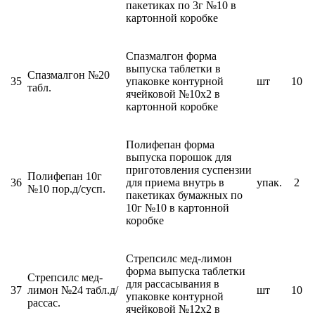
пакетиках по 3г №10 в
картонной коробке
Спазмалгон форма
выпуска таблетки в
Спазмалгон №20
35
упаковке контурной
шт
10
табл.
ячейковой №10х2 в
картонной коробке
Полифепан форма
выпуска порошок для
приготовления суспензии
Полифепан 10г
36
для приема внутрь в
упак.
2
№10 пор.д/сусп.
пакетиках бумажных по
10г №10 в картонной
коробке
Стрепсилс мед-лимон
форма выпуска таблетки
Стрепсилс мед-
для рассасывания в
37
лимон №24 табл.д/
шт
10
упаковке контурной
рассас.
ячейковой №12х2 в