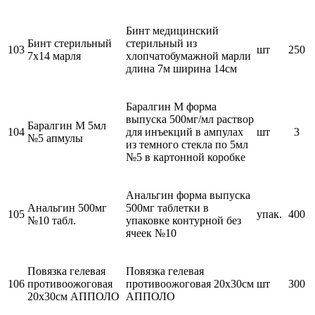
Бинт медицинский
Бинт стерильный
стерильный из
103
шт
250
7х14 марля
хлопчатобумажной марли
длина 7м ширина 14см
Баралгин М форма
выпуска 500мг/мл раствор
Баралгин М 5мл
104
для инъекций в ампулах
шт
3
№5 апмулы
из темного стекла по 5мл
№5 в картонной коробке
Анальгин форма выпуска
Анальгин 500мг
500мг таблетки в
105
упак.
400
№10 табл.
упаковке контурной без
ячеек №10
Повязка гелевая
Повязка гелевая
106
противоожоговая
противоожоговая 20х30см
шт
300
20х30см АППОЛО
АППОЛО