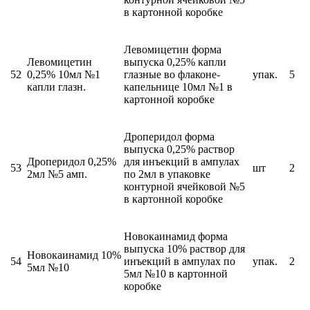
в картонной коробке
Левомицетин форма
Левомицетин
выпуска 0,25% капли
52
0,25% 10мл №1
глазные во флаконе-
упак.
5
капли глазн.
капельнице 10мл №1 в
картонной коробке
Дроперидол форма
выпуска 0,25% раствор
Дроперидол 0,25%
для инъекций в ампулах
53
шт
2
2мл №5 амп.
по 2мл в упаковке
контурной ячейковой №5
в картонной коробке
Новокаинамид форма
выпуска 10% раствор для
Новокаинамид 10%
54
инъекций в ампулах по
упак.
2
5мл №10
5мл №10 в картонной
коробке