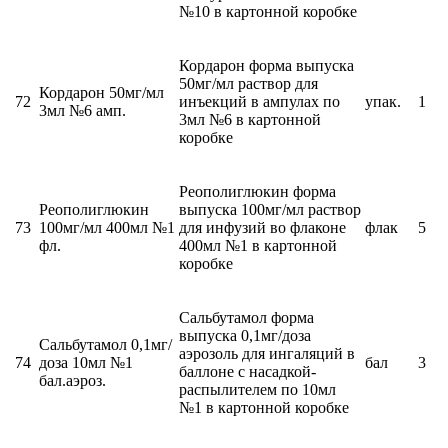
№10 в картонной коробке
Кордарон форма выпуска
50мг/мл раствор для
Кордарон 50мг/мл
72
инъекций в ампулах по
упак.
1
3мл №6 амп.
3мл №6 в картонной
коробке
Реополиглюкин форма
Реополиглюкин
выпуска 100мг/мл раствор
73
100мг/мл 400мл №1
для инфузий во флаконе
флак
5
фл.
400мл №1 в картонной
коробке
Сальбутамол форма
выпуска 0,1мг/доза
Сальбутамол 0,1мг/
аэрозоль для ингаляций в
74
доза 10мл №1
бал
3
баллоне с насадкой-
бал.аэроз.
распылителем по 10мл
№1 в картонной коробке