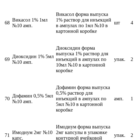
Викасол форма выпуска
Викасол 1% 1мл
1% раствор для инъекций
68
шт
4
№10 амп.
в ампулах по 1мл №10 в
картонной коробке
Диоксидин форма
выпуска 1% раствор для
Диоксидин 1% 5мл
69
инъекций в ампулах по
упак.
2
№10 амп.
10мл №10 в картонной
коробке
Дофамин форма выпуска
0,5% раствор для
Дофамин 0,5% 5мл
70
инъекций в ампулах по
амп.
1
№10 амп.
5мл №10 в картонной
коробке
Имодиум форма выпуска
Имодиум 2мг №10
2мг капсулы в упаковке
71
упак.
2
капс.
контурной ячейковой