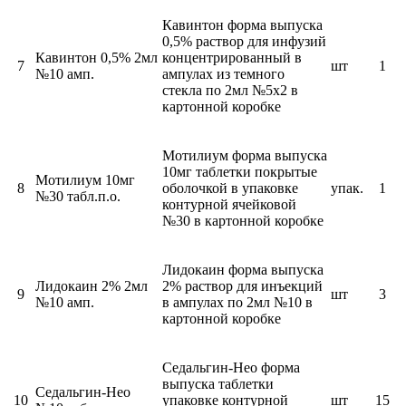
Кавинтон форма выпуска
0,5% раствор для инфузий
Кавинтон 0,5% 2мл
концентрированный в
7
шт
1
№10 амп.
ампулах из темного
стекла по 2мл №5х2 в
картонной коробке
Мотилиум форма выпуска
10мг таблетки покрытые
Мотилиум 10мг
8
оболочкой в упаковке
упак.
1
№30 табл.п.о.
контурной ячейковой
№30 в картонной коробке
Лидокаин форма выпуска
Лидокаин 2% 2мл
2% раствор для инъекций
9
шт
3
№10 амп.
в ампулах по 2мл №10 в
картонной коробке
Седальгин-Нео форма
выпуска таблетки
Седальгин-Нео
10
упаковке контурной
шт
15