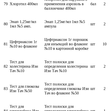
79
Хлорэтил 400мл
применения аэрозоль в
бал
2
баллончике 400мл
Энап 1,25мг/мл
Энап 1,25мг/мл 1мл №5
80
шт
2
1мл №5 амп.
ампула
Цефтриаксон 1г порошок
Цефтриаксон 1г
81
для инъекций во флаконе
шт
10
№10 во флаконе
№10 в картонной коробке
Тест для
Тест полоски для
82
холестерина Изи
определения холестерина
шт
2
Тач №10
Изи Тач №10
Тест полоски для
Тест для глюкозы
83
определения глюкозы Изи
шт
2
Изи Тач №50
Тач во флаконе №50
Тест для
Тест полоски для
84
гемоглобина Изи
определения гемоглобина
шт
1