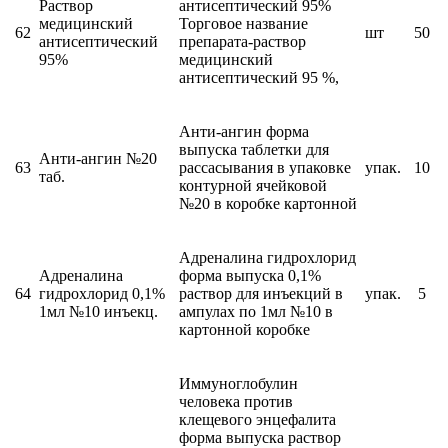
Раствор
антисептический 95%
медицинский
Торговое название
62
шт
50
антисептический
препарата-раствор
95%
медицинский
антисептический 95 %,
Анти-ангин форма
выпуска таблетки для
Анти-ангин №20
63
рассасывания в упаковке
упак.
10
таб.
контурной ячейковой
№20 в коробке картонной
Адреналина гидрохлорид
Адреналина
форма выпуска 0,1%
64
гидрохлорид 0,1%
раствор для инъекций в
упак.
5
1мл №10 инъекц.
ампулах по 1мл №10 в
картонной коробке
Иммуноглобулин
человека против
клещевого энцефалита
форма выпуска раствор