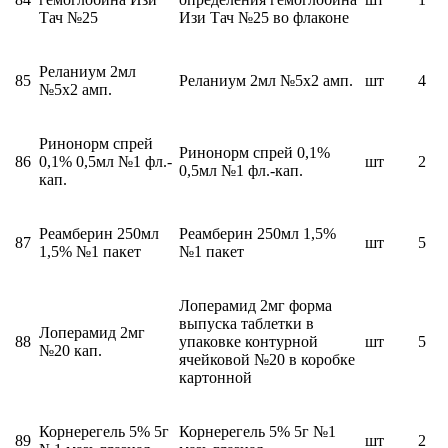
Тач №25
Изи Тач №25 во флаконе
Реланиум 2мл
85
Реланиум 2мл №5х2 амп.
шт
4
№5х2 амп.
Ринонорм спрей
Ринонорм спрей 0,1%
86
0,1% 0,5мл №1 фл.-
шт
2
0,5мл №1 фл.-кап.
кап.
Реамберин 250мл
Реамберин 250мл 1,5%
87
шт
5
1,5% №1 пакет
№1 пакет
Лоперамид 2мг форма
выпуска таблетки в
Лоперамид 2мг
88
упаковке контурной
шт
5
№20 кап.
ячейковой №20 в коробке
картонной
Корнерегель 5% 5г
Корнерегель 5% 5г №1
89
шт
2