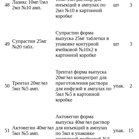
Лазикс 10мг/1мл
48
инъекций в ампулах по
шт
3
2мл №10 амп.
2мл №10 в картонной
коробке
Супрастин форма
выпуска 25мг таблетки в
Супрастин 25мг
49
упаковке контурной
шт
3
№20 табл.
ячейковой №10х2 в
картонной коробке
Трентал форма выпуска
20мг/мл концентрат для
Трентал 20мг/мл
приготовления раствора
50
упак.
2
5мл №5 амп.
для инфузий в ампулах по
5мл №5 в картонной
коробке
Актовегин форма
выпуска 40мг/мл раствор
Актовегин 40мг/мл
для инъекций в ампулах
51
упак.
15
5мл №5 амп.
по 5мл в упаковке
контурной ячейковой №5