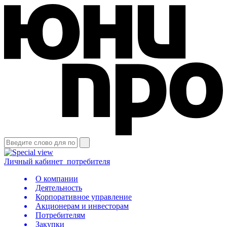
Личный кабинет
потребителя
О компании
Деятельность
Корпоративное управление
Акционерам и инвесторам
Потребителям
Закупки