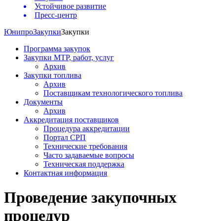
Устойчивое развитие
Пресс-центр
Юнипро
Закупки
Закупки
Программа закупок
Закупки МТР, работ, услуг
Архив
Закупки топлива
Архив
Поставщикам технологического топлива
Документы
Архив
Аккредитация поставщиков
Процедура аккредитации
Портал СРП
Технические требования
Часто задаваемые вопросы
Техническая поддержка
Контактная информация
Проведение закупочных
процедур