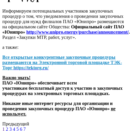
Информируем потенциальных участников закупочных
процедур о том, что уведомления о проведении закупочных
процедур для нужд филиалов ПАО «Юнипро» размещаются
на официальном сайте Общества:
Официальный сайт ПАО
«Юнипро»
http://www.unipro.energy/purchase/announcement/
.
Раздел «Закупки МТР, работ, услуг».
а также:
Все открытые конкурентные закупочные процедуры
размещаются на
Электронной торговой площадке ТЭК-
Торг
https://tektorg.ru/
Важно знать!
ПАО «Юнипро» обеспечивает всем
участникам бесплатный доступ к участию в закупочных
процедурах на электронных торговых площадках.
Никакие иные интернет ресурсы для организации и
проведения закупочных процедур ПАО «Юнипро»
не
использует.
Предыдущий
1
2
3
4
5
6
7