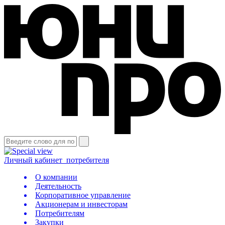
Личный кабинет
потребителя
О компании
Деятельность
Корпоративное управление
Акционерам и инвесторам
Потребителям
Закупки