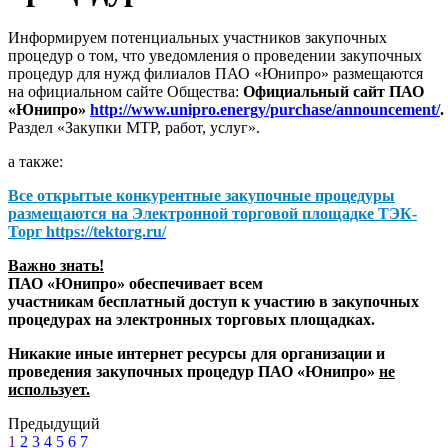
Информируем потенциальных участников закупочных
процедур о том, что уведомления о проведении закупочных
процедур для нужд филиалов ПАО «Юнипро» размещаются
на официальном сайте Общества:
Официальный сайт ПАО
«Юнипро»
http://www.unipro.energy/purchase/announcement/
.
Раздел «Закупки МТР, работ, услуг».
а также:
Все открытые конкурентные закупочные процедуры
размещаются на
Электронной торговой площадке ТЭК-
Торг
https://tektorg.ru/
Важно знать!
ПАО «Юнипро» обеспечивает всем
участникам бесплатный доступ к участию в закупочных
процедурах на электронных торговых площадках.
Никакие иные интернет ресурсы для организации и
проведения закупочных процедур ПАО «Юнипро»
не
использует.
Предыдущий
1
2
3
4
5
6
7