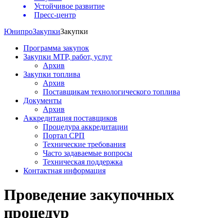
Устойчивое развитие
Пресс-центр
Юнипро
Закупки
Закупки
Программа закупок
Закупки МТР, работ, услуг
Архив
Закупки топлива
Архив
Поставщикам технологического топлива
Документы
Архив
Аккредитация поставщиков
Процедура аккредитации
Портал СРП
Технические требования
Часто задаваемые вопросы
Техническая поддержка
Контактная информация
Проведение закупочных
процедур