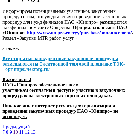
Информируем потенциальных участников закупочных
процедур о том, что уведомления о проведении закупочных
процедур для нужд филиалов ПАО «Юнипро» размещаются
на официальном сайте Общества:
Официальный сайт ПАО
«Юнипро»
http://www.unipro.energy/purchase/announcement/
.
Раздел «Закупки МТР, работ, услуг».
а также:
Все открытые конкурентные закупочные процедуры
размещаются на
Электронной торговой площадке ТЭК-
Торг
https://tektorg.ru/
Важно знать!
ПАО «Юнипро» обеспечивает всем
участникам бесплатный доступ к участию в закупочных
процедурах на электронных торговых площадках.
Никакие иные интернет ресурсы для организации и
проведения закупочных процедур ПАО «Юнипро»
не
использует.
Предыдущий
7
8
9
10
11
12
13