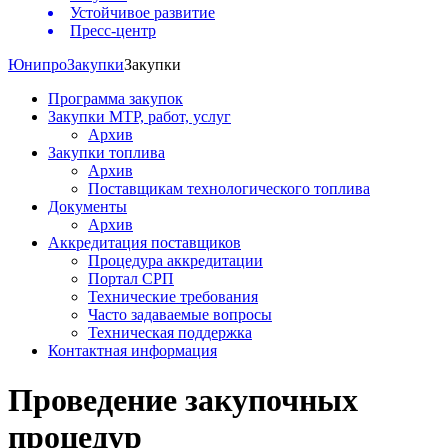
Устойчивое развитие
Пресс-центр
Юнипро
Закупки
Закупки
Программа закупок
Закупки МТР, работ, услуг
Архив
Закупки топлива
Архив
Поставщикам технологического топлива
Документы
Архив
Аккредитация поставщиков
Процедура аккредитации
Портал СРП
Технические требования
Часто задаваемые вопросы
Техническая поддержка
Контактная информация
Проведение закупочных
процедур