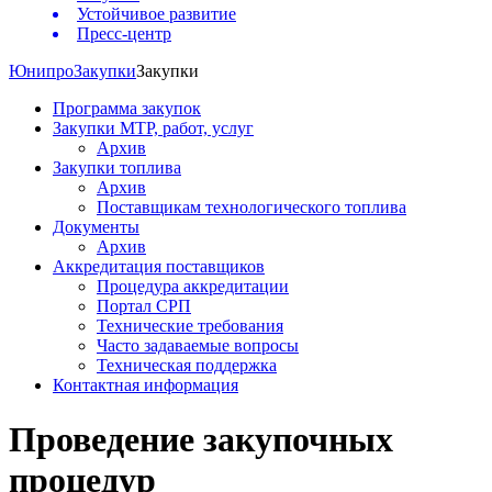
Устойчивое развитие
Пресс-центр
Юнипро
Закупки
Закупки
Программа закупок
Закупки МТР, работ, услуг
Архив
Закупки топлива
Архив
Поставщикам технологического топлива
Документы
Архив
Аккредитация поставщиков
Процедура аккредитации
Портал СРП
Технические требования
Часто задаваемые вопросы
Техническая поддержка
Контактная информация
Проведение закупочных
процедур