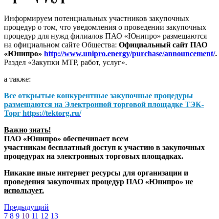
Информируем потенциальных участников закупочных
процедур о том, что уведомления о проведении закупочных
процедур для нужд филиалов ПАО «Юнипро» размещаются
на официальном сайте Общества:
Официальный сайт ПАО
«Юнипро»
http://www.unipro.energy/purchase/announcement/
.
Раздел «Закупки МТР, работ, услуг».
а также:
Все открытые конкурентные закупочные процедуры
размещаются на
Электронной торговой площадке ТЭК-
Торг
https://tektorg.ru/
Важно знать!
ПАО «Юнипро» обеспечивает всем
участникам бесплатный доступ к участию в закупочных
процедурах на электронных торговых площадках.
Никакие иные интернет ресурсы для организации и
проведения закупочных процедур ПАО «Юнипро»
не
использует.
Предыдущий
7
8
9
10
11
12
13