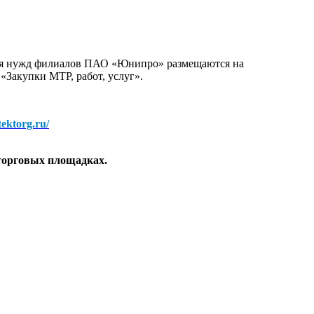
для нужд филиалов ПАО «Юнипро» размещаются на
 «Закупки МТР, работ, услуг».
/tektorg.ru/
торговых площадках.