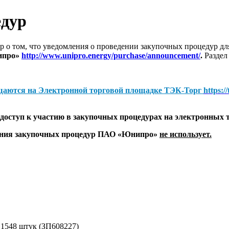
едур
 о том, что уведомления о проведении закупочных процедур 
ипро»
http://www.unipro.energy/purchase/announcement/
.
Раздел
щаются на
Электронной торговой площадке ТЭК-Торг
https:/
оступ к участию в закупочных процедурах на электронных 
дения закупочных процедур ПАО «Юнипро»
не использует.
- 1548 штук (ЗП608227)