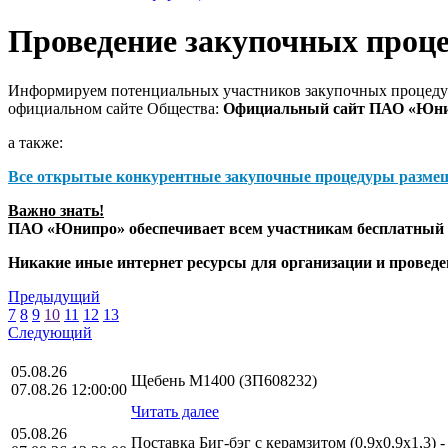
Проведение закупочных проц
Информируем потенциальных участников закупочных процедур
официальном сайте Общества:
Официальный сайт ПАО «Юн
а также:
Все открытые конкурентные закупочные процедуры разме
Важно знать!
ПАО «Юнипро» обеспечивает всем участникам бесплатный д
Никакие иные интернет ресурсы для организации и прове
Предыдущий
7
8
9
10
11
12
13
Следующий
05.08.26
Щебень М1400 (ЗП608232)
07.08.26 12:00:00
Читать далее
05.08.26
Поставка Биг-бэг с керамзитом (0,9х0,9х1,3) 