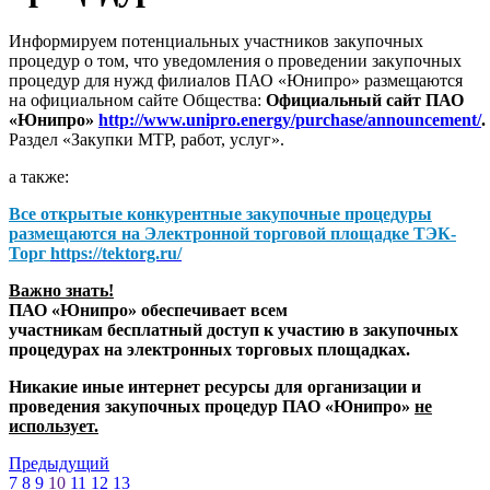
Информируем потенциальных участников закупочных
процедур о том, что уведомления о проведении закупочных
процедур для нужд филиалов ПАО «Юнипро» размещаются
на официальном сайте Общества:
Официальный сайт ПАО
«Юнипро»
http://www.unipro.energy/purchase/announcement/
.
Раздел «Закупки МТР, работ, услуг».
а также:
Все открытые конкурентные закупочные процедуры
размещаются на
Электронной торговой площадке ТЭК-
Торг
https://tektorg.ru/
Важно знать!
ПАО «Юнипро» обеспечивает всем
участникам бесплатный доступ к участию в закупочных
процедурах на электронных торговых площадках.
Никакие иные интернет ресурсы для организации и
проведения закупочных процедур ПАО «Юнипро»
не
использует.
Предыдущий
7
8
9
10
11
12
13