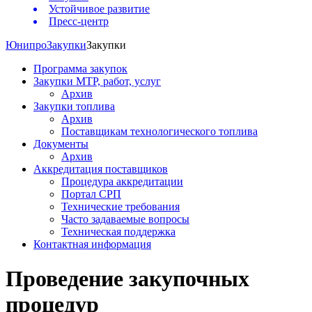
Устойчивое развитие
Пресс-центр
Юнипро
Закупки
Закупки
Программа закупок
Закупки МТР, работ, услуг
Архив
Закупки топлива
Архив
Поставщикам технологического топлива
Документы
Архив
Аккредитация поставщиков
Процедура аккредитации
Портал СРП
Технические требования
Часто задаваемые вопросы
Техническая поддержка
Контактная информация
Проведение закупочных
процедур