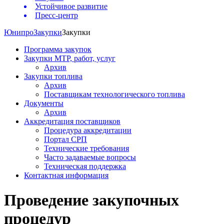
Устойчивое развитие
Пресс-центр
Юнипро
Закупки
Закупки
Программа закупок
Закупки МТР, работ, услуг
Архив
Закупки топлива
Архив
Поставщикам технологического топлива
Документы
Архив
Аккредитация поставщиков
Процедура аккредитации
Портал СРП
Технические требования
Часто задаваемые вопросы
Техническая поддержка
Контактная информация
Проведение закупочных
процедур