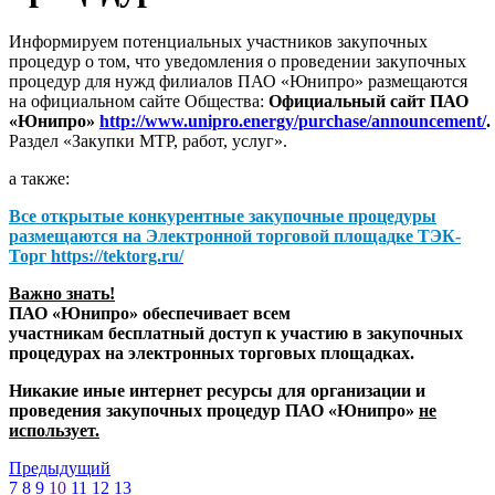
Информируем потенциальных участников закупочных
процедур о том, что уведомления о проведении закупочных
процедур для нужд филиалов ПАО «Юнипро» размещаются
на официальном сайте Общества:
Официальный сайт ПАО
«Юнипро»
http://www.unipro.energy/purchase/announcement/
.
Раздел «Закупки МТР, работ, услуг».
а также:
Все открытые конкурентные закупочные процедуры
размещаются на
Электронной торговой площадке ТЭК-
Торг
https://tektorg.ru/
Важно знать!
ПАО «Юнипро» обеспечивает всем
участникам бесплатный доступ к участию в закупочных
процедурах на электронных торговых площадках.
Никакие иные интернет ресурсы для организации и
проведения закупочных процедур ПАО «Юнипро»
не
использует.
Предыдущий
7
8
9
10
11
12
13