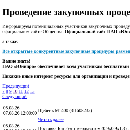
Проведение закупочных проц
Информируем потенциальных участников закупочных процедур
официальном сайте Общества:
Официальный сайт ПАО «Юн
а также:
Все открытые конкурентные закупочные процедуры разме
Важно знать!
ПАО «Юнипро» обеспечивает всем участникам бесплатный д
Никакие иные интернет ресурсы для организации и прове
Предыдущий
7
8
9
10
11
12
13
Следующий
05.08.26
Щебень М1400 (ЗП608232)
07.08.26 12:00:00
Читать далее
05.08.26
Поставка Биг-бэг с керамзитом (0,9х0,9х1,3) 