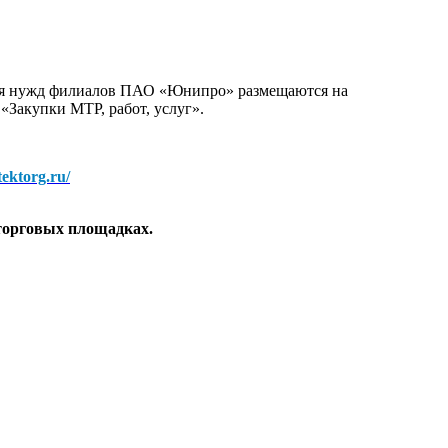
для нужд филиалов ПАО «Юнипро» размещаются на
 «Закупки МТР, работ, услуг».
/tektorg.ru/
торговых площадках.