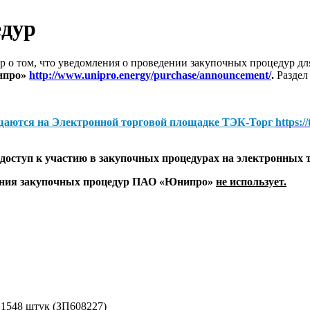
едур
 о том, что уведомления о проведении закупочных процедур 
ипро»
http://www.unipro.energy/purchase/announcement/
.
Раздел
щаются на
Электронной торговой площадке ТЭК-Торг
https:/
оступ к участию в закупочных процедурах на электронных 
дения закупочных процедур ПАО «Юнипро»
не использует.
- 1548 штук (ЗП608227)