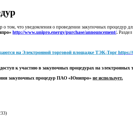
едур
 о том, что уведомления о проведении закупочных процедур 
ипро»
http://www.unipro.energy/purchase/announcement/
.
Раздел
щаются на
Электронной торговой площадке ТЭК-Торг
https:/
оступ к участию в закупочных процедурах на электронных 
дения закупочных процедур ПАО «Юнипро»
не использует.
33)