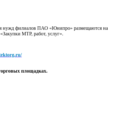
для нужд филиалов ПАО «Юнипро» размещаются на
 «Закупки МТР, работ, услуг».
/tektorg.ru/
торговых площадках.