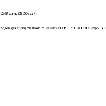
- 1548 штук (ЗП608227)
иводов для нужд филиала "Яйвинская ГРЭС" ПАО "Юнипро". (З