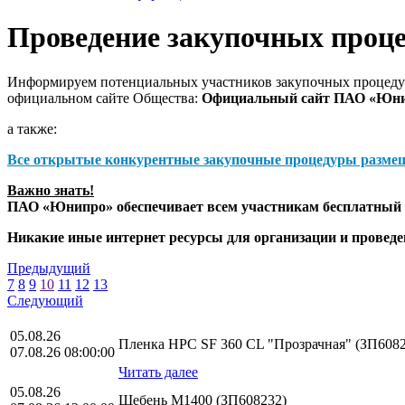
Проведение закупочных проц
Информируем потенциальных участников закупочных процедур
официальном сайте Общества:
Официальный сайт ПАО «Юн
а также:
Все открытые конкурентные закупочные процедуры разме
Важно знать!
ПАО «Юнипро» обеспечивает всем участникам бесплатный д
Никакие иные интернет ресурсы для организации и прове
Предыдущий
7
8
9
10
11
12
13
Следующий
05.08.26
Пленка HPС SF 360 CL "Прозрачная" (ЗП6082
07.08.26 08:00:00
Читать далее
05.08.26
Щебень М1400 (ЗП608232)