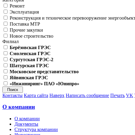
Ремонт
Эксплуатация
Реконструкция и техническое перевооружение энергообъек
Поставка МТР
Прочие закупки
Новое строительство
Филиал
Берёзовская ГРЭС
Смоленская ГРЭС
Сургутская ГРЭС-2
Шатурская ГРЭС
Московское представительство
Яйвинская ГРЭС
«Инжиниринг» ПАО «Юнипро»
Контакты
Карта сайта
Наверх
Написать сообщение
Печать
VK
О компании
О компании
Документы
Структура компании
Инвестиции