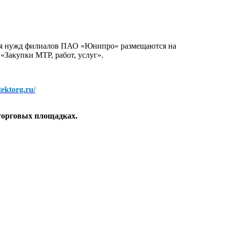
для нужд филиалов ПАО «Юнипро» размещаются на
 «Закупки МТР, работ, услуг».
/tektorg.ru/
торговых площадках.