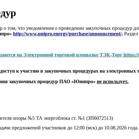
едур
 о том, что уведомления о проведении закупочных процедур 
ипро»
http://www.unipro.energy/purchase/announcement/
.
Раздел
щаются на
Электронной торговой площадке ТЭК-Торг
https:/
оступ к участию в закупочных процедурах на электронных 
дения закупочных процедур ПАО «Юнипро»
не использует.
сителя опоры №5 ТА энергоблока ст. №1 (ЗП6072513)
дачи предложений участников до 12:00 (мск) до 10.08.2026 года.