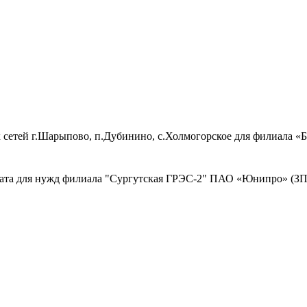
 сетей г.Шарыпово, п.Дубинино, с.Холмогорское для филиала 
ката для нужд филиала "Сургутская ГРЭС-2" ПАО «Юнипро» (ЗП