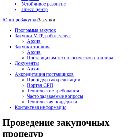
Устойчивое развитие
Пресс-центр
Юнипро
Закупки
Закупки
Программа закупок
Закупки МТР, работ, услуг
Архив
Закупки топлива
Архив
Поставщикам технологического топлива
Документы
Архив
Аккредитация поставщиков
Процедура аккредитации
Портал СРП
Технические требования
Часто задаваемые вопросы
Техническая поддержка
Контактная информация
Проведение закупочных
процедур