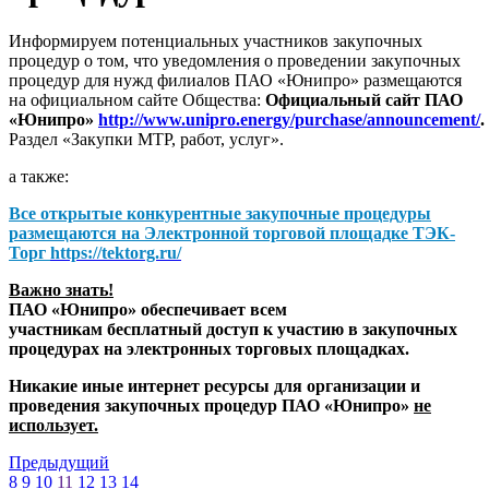
Информируем потенциальных участников закупочных
процедур о том, что уведомления о проведении закупочных
процедур для нужд филиалов ПАО «Юнипро» размещаются
на официальном сайте Общества:
Официальный сайт ПАО
«Юнипро»
http://www.unipro.energy/purchase/announcement/
.
Раздел «Закупки МТР, работ, услуг».
а также:
Все открытые конкурентные закупочные процедуры
размещаются на
Электронной торговой площадке ТЭК-
Торг
https://tektorg.ru/
Важно знать!
ПАО «Юнипро» обеспечивает всем
участникам бесплатный доступ к участию в закупочных
процедурах на электронных торговых площадках.
Никакие иные интернет ресурсы для организации и
проведения закупочных процедур ПАО «Юнипро»
не
использует.
Предыдущий
8
9
10
11
12
13
14