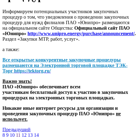
Информируем потенциальных участников закупочных
процедур о том, что уведомления о проведении закупочных
процедур для нужд филиалов ПАО «Юнипро» размещаются
на официальном сайте Общества:
Официальный сайт ПАО
«Юнипро»
http://www.unipro.energy/purchase/announcement/
.
Раздел «Закупки МТР, работ, услуг».
а также:
Все открытые конкурентные закупочные процедуры
размещаются на
Электронной торговой площадке ТЭК-
Торг
https://tektorg.ru/
Важно знать!
ПАО «Юнипро» обеспечивает всем
участникам бесплатный доступ к участию в закупочных
процедурах на электронных торговых площадках.
Никакие иные интернет ресурсы для организации и
проведения закупочных процедур ПАО «Юнипро»
не
использует.
Предыдущий
8
9
10
11
12
13
14