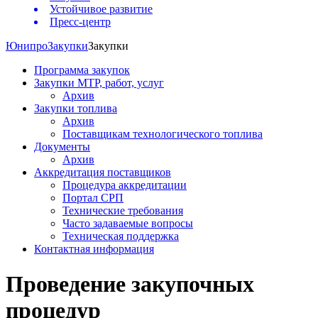
Устойчивое развитие
Пресс-центр
Юнипро
Закупки
Закупки
Программа закупок
Закупки МТР, работ, услуг
Архив
Закупки топлива
Архив
Поставщикам технологического топлива
Документы
Архив
Аккредитация поставщиков
Процедура аккредитации
Портал СРП
Технические требования
Часто задаваемые вопросы
Техническая поддержка
Контактная информация
Проведение закупочных
процедур