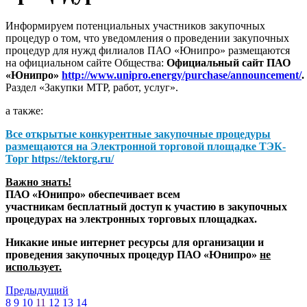
Информируем потенциальных участников закупочных
процедур о том, что уведомления о проведении закупочных
процедур для нужд филиалов ПАО «Юнипро» размещаются
на официальном сайте Общества:
Официальный сайт ПАО
«Юнипро»
http://www.unipro.energy/purchase/announcement/
.
Раздел «Закупки МТР, работ, услуг».
а также:
Все открытые конкурентные закупочные процедуры
размещаются на
Электронной торговой площадке ТЭК-
Торг
https://tektorg.ru/
Важно знать!
ПАО «Юнипро» обеспечивает всем
участникам бесплатный доступ к участию в закупочных
процедурах на электронных торговых площадках.
Никакие иные интернет ресурсы для организации и
проведения закупочных процедур ПАО «Юнипро»
не
использует.
Предыдущий
8
9
10
11
12
13
14