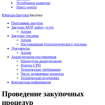
Устойчивое развитие
Пресс-центр
Юнипро
Закупки
Закупки
Программа закупок
Закупки МТР, работ, услуг
Архив
Закупки топлива
Архив
Поставщикам технологического топлива
Документы
Архив
Аккредитация поставщиков
Процедура аккредитации
Портал СРП
Технические требования
Часто задаваемые вопросы
Техническая поддержка
Контактная информация
Проведение закупочных
процедур