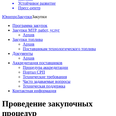
Устойчивое развитие
Пресс-центр
Юнипро
Закупки
Закупки
Программа закупок
Закупки МТР, работ, услуг
Архив
Закупки топлива
Архив
Поставщикам технологического топлива
Документы
Архив
Аккредитация поставщиков
Процедура аккредитации
Портал СРП
Технические требования
Часто задаваемые вопросы
Техническая поддержка
Контактная информация
Проведение закупочных
процедур