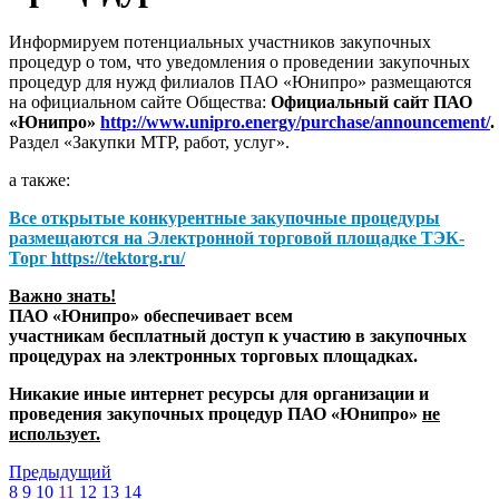
Информируем потенциальных участников закупочных
процедур о том, что уведомления о проведении закупочных
процедур для нужд филиалов ПАО «Юнипро» размещаются
на официальном сайте Общества:
Официальный сайт ПАО
«Юнипро»
http://www.unipro.energy/purchase/announcement/
.
Раздел «Закупки МТР, работ, услуг».
а также:
Все открытые конкурентные закупочные процедуры
размещаются на
Электронной торговой площадке ТЭК-
Торг
https://tektorg.ru/
Важно знать!
ПАО «Юнипро» обеспечивает всем
участникам бесплатный доступ к участию в закупочных
процедурах на электронных торговых площадках.
Никакие иные интернет ресурсы для организации и
проведения закупочных процедур ПАО «Юнипро»
не
использует.
Предыдущий
8
9
10
11
12
13
14