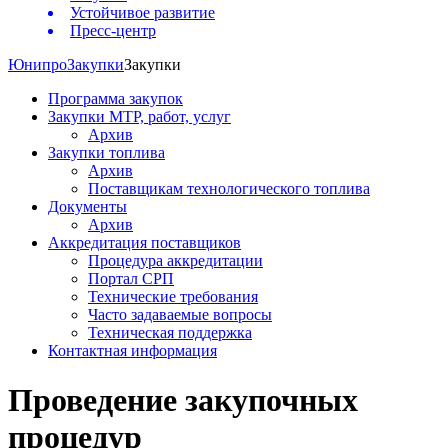
Устойчивое развитие
Пресс-центр
Юнипро
Закупки
Закупки
Программа закупок
Закупки МТР, работ, услуг
Архив
Закупки топлива
Архив
Поставщикам технологического топлива
Документы
Архив
Аккредитация поставщиков
Процедура аккредитации
Портал СРП
Технические требования
Часто задаваемые вопросы
Техническая поддержка
Контактная информация
Проведение закупочных
процедур