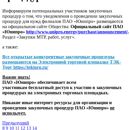
Информируем потенциальных участников закупочных
процедур о том, что уведомления о проведении закупочных
процедур для нужд филиалов ПАО «Юнипро» размещаются
на официальном сайте Общества:
Официальный сайт ПАО
«Юнипро»
http://www.unipro.energy/purchase/announcement/
.
Раздел «Закупки МТР, работ, услуг».
а также:
Все открытые конкурентные закупочные процедуры
размещаются на
Электронной торговой площадке ТЭК-
Торг
https://tektorg.ru/
Важно знать!
ПАО «Юнипро» обеспечивает всем
участникам бесплатный доступ к участию в закупочных
процедурах на электронных торговых площадках.
Никакие иные интернет ресурсы для организации и
проведения закупочных процедур ПАО «Юнипро»
не
использует.
Предыдущий
8
9
10
11
12
13
14