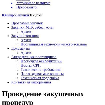
Устойчивое развитие
Пресс-центр
Юнипро
Закупки
Закупки
Программа закупок
Закупки МТР, работ, услуг
Архив
Закупки топлива
Архив
Поставщикам технологического топлива
Документы
Архив
Аккредитация поставщиков
Процедура аккредитации
Портал СРП
Технические требования
Часто задаваемые вопросы
Техническая поддержка
Контактная информация
Проведение закупочных
процедур