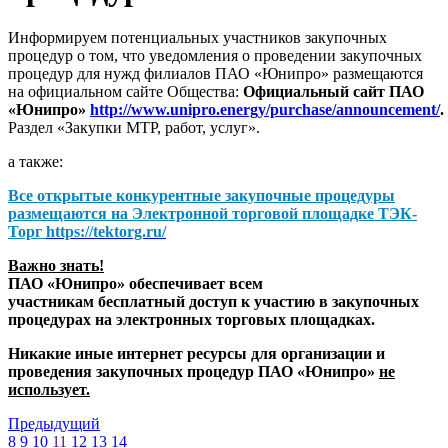
Информируем потенциальных участников закупочных
процедур о том, что уведомления о проведении закупочных
процедур для нужд филиалов ПАО «Юнипро» размещаются
на официальном сайте Общества:
Официальный сайт ПАО
«Юнипро»
http://www.unipro.energy/purchase/announcement/
.
Раздел «Закупки МТР, работ, услуг».
а также:
Все открытые конкурентные закупочные процедуры
размещаются на
Электронной торговой площадке ТЭК-
Торг
https://tektorg.ru/
Важно знать!
ПАО «Юнипро» обеспечивает всем
участникам бесплатный доступ к участию в закупочных
процедурах на электронных торговых площадках.
Никакие иные интернет ресурсы для организации и
проведения закупочных процедур ПАО «Юнипро»
не
использует.
Предыдущий
8
9
10
11
12
13
14