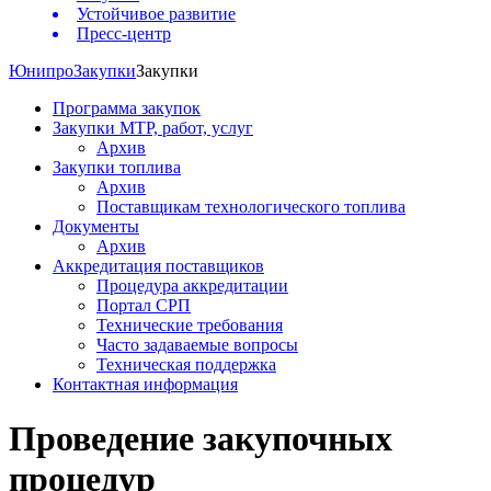
Устойчивое развитие
Пресс-центр
Юнипро
Закупки
Закупки
Программа закупок
Закупки МТР, работ, услуг
Архив
Закупки топлива
Архив
Поставщикам технологического топлива
Документы
Архив
Аккредитация поставщиков
Процедура аккредитации
Портал СРП
Технические требования
Часто задаваемые вопросы
Техническая поддержка
Контактная информация
Проведение закупочных
процедур