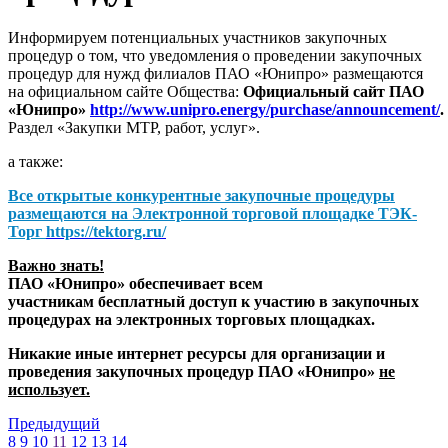
Информируем потенциальных участников закупочных
процедур о том, что уведомления о проведении закупочных
процедур для нужд филиалов ПАО «Юнипро» размещаются
на официальном сайте Общества:
Официальный сайт ПАО
«Юнипро»
http://www.unipro.energy/purchase/announcement/
.
Раздел «Закупки МТР, работ, услуг».
а также:
Все открытые конкурентные закупочные процедуры
размещаются на
Электронной торговой площадке ТЭК-
Торг
https://tektorg.ru/
Важно знать!
ПАО «Юнипро» обеспечивает всем
участникам бесплатный доступ к участию в закупочных
процедурах на электронных торговых площадках.
Никакие иные интернет ресурсы для организации и
проведения закупочных процедур ПАО «Юнипро»
не
использует.
Предыдущий
8
9
10
11
12
13
14