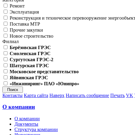
Ремонт
Эксплуатация
Реконструкция и техническое перевооружение энергообъек
Поставка МТР
Прочие закупки
Новое строительство
Филиал
Берёзовская ГРЭС
Смоленская ГРЭС
Сургутская ГРЭС-2
Шатурская ГРЭС
Московское представительство
Яйвинская ГРЭС
«Инжиниринг» ПАО «Юнипро»
Контакты
Карта сайта
Наверх
Написать сообщение
Печать
VK
О компании
О компании
Документы
Структура компании
Инвестиции