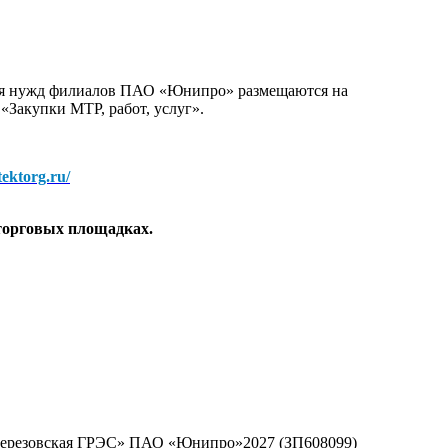
для нужд филиалов ПАО «Юнипро» размещаются на
 «Закупки МТР, работ, услуг».
/tektorg.ru/
торговых площадках.
«Березовская ГРЭС» ПАО «Юнипро»2027 (ЗП608099)