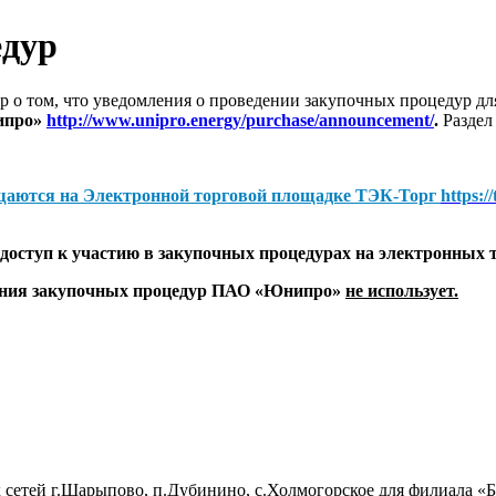
едур
 о том, что уведомления о проведении закупочных процедур 
ипро»
http://www.unipro.energy/purchase/announcement/
.
Раздел
щаются на
Электронной торговой площадке ТЭК-Торг
https:/
оступ к участию в закупочных процедурах на электронных 
дения закупочных процедур ПАО «Юнипро»
не использует.
 сетей г.Шарыпово, п.Дубинино, с.Холмогорское для филиала 