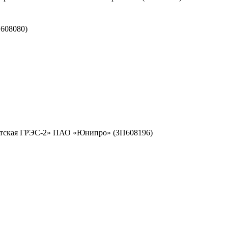
608080)
ргутская ГРЭС-2» ПАО «Юнипро» (ЗП608196)