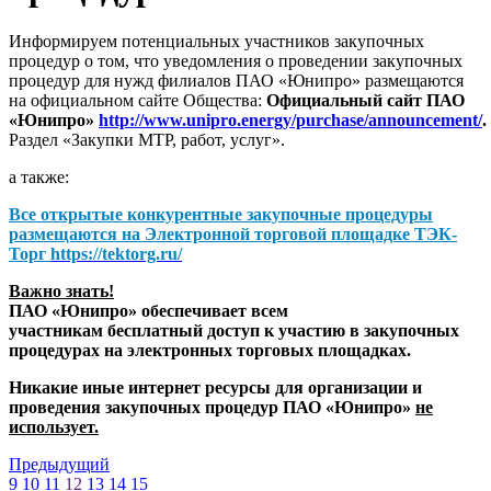
Информируем потенциальных участников закупочных
процедур о том, что уведомления о проведении закупочных
процедур для нужд филиалов ПАО «Юнипро» размещаются
на официальном сайте Общества:
Официальный сайт ПАО
«Юнипро»
http://www.unipro.energy/purchase/announcement/
.
Раздел «Закупки МТР, работ, услуг».
а также:
Все открытые конкурентные закупочные процедуры
размещаются на
Электронной торговой площадке ТЭК-
Торг
https://tektorg.ru/
Важно знать!
ПАО «Юнипро» обеспечивает всем
участникам бесплатный доступ к участию в закупочных
процедурах на электронных торговых площадках.
Никакие иные интернет ресурсы для организации и
проведения закупочных процедур ПАО «Юнипро»
не
использует.
Предыдущий
9
10
11
12
13
14
15