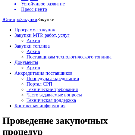
Устойчивое развитие
Пресс-центр
Юнипро
Закупки
Закупки
Программа закупок
Закупки МТР, работ, услуг
Архив
Закупки топлива
Архив
Поставщикам технологического топлива
Документы
Архив
Аккредитация поставщиков
Процедура аккредитации
Портал СРП
Технические требования
Часто задаваемые вопросы
Техническая поддержка
Контактная информация
Проведение закупочных
процедур