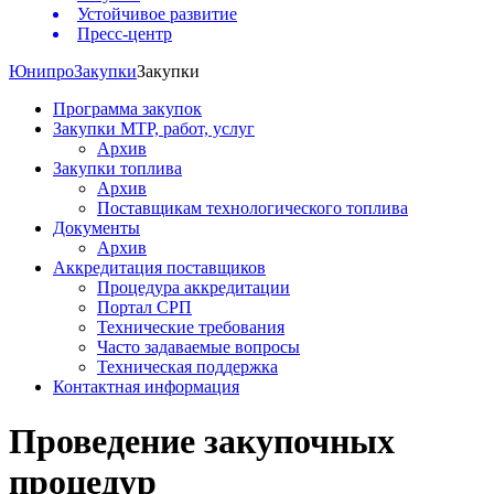
Устойчивое развитие
Пресс-центр
Юнипро
Закупки
Закупки
Программа закупок
Закупки МТР, работ, услуг
Архив
Закупки топлива
Архив
Поставщикам технологического топлива
Документы
Архив
Аккредитация поставщиков
Процедура аккредитации
Портал СРП
Технические требования
Часто задаваемые вопросы
Техническая поддержка
Контактная информация
Проведение закупочных
процедур