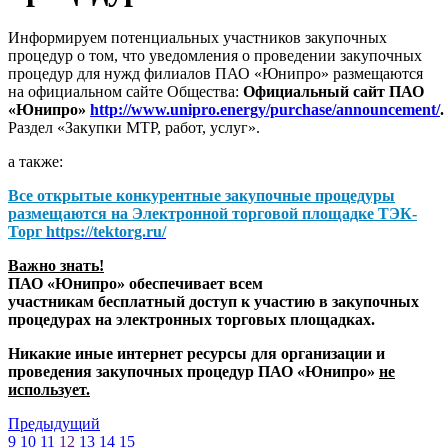
Информируем потенциальных участников закупочных
процедур о том, что уведомления о проведении закупочных
процедур для нужд филиалов ПАО «Юнипро» размещаются
на официальном сайте Общества:
Официальный сайт ПАО
«Юнипро»
http://www.unipro.energy/purchase/announcement/
.
Раздел «Закупки МТР, работ, услуг».
а также:
Все открытые конкурентные закупочные процедуры
размещаются на
Электронной торговой площадке ТЭК-
Торг
https://tektorg.ru/
Важно знать!
ПАО «Юнипро» обеспечивает всем
участникам бесплатный доступ к участию в закупочных
процедурах на электронных торговых площадках.
Никакие иные интернет ресурсы для организации и
проведения закупочных процедур ПАО «Юнипро»
не
использует.
Предыдущий
9
10
11
12
13
14
15