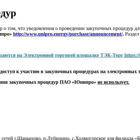
едур
 о том, что уведомления о проведении закупочных процедур 
ипро»
http://www.unipro.energy/purchase/announcement/
.
Раздел
щаются на
Электронной торговой площадке ТЭК-Торг
https:/
оступ к участию в закупочных процедурах на электронных 
дения закупочных процедур ПАО «Юнипро»
не использует.
 сетей г.Шарыпово, п.Дубинино, с.Холмогорское для филиала 