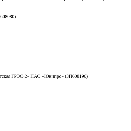
608080)
ргутская ГРЭС-2» ПАО «Юнипро» (ЗП608196)