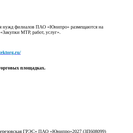
для нужд филиалов ПАО «Юнипро» размещаются на
 «Закупки МТР, работ, услуг».
/tektorg.ru/
торговых площадках.
«Березовская ГРЭС» ПАО «Юнипро»2027 (ЗП608099)