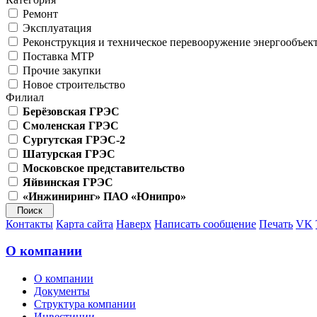
Ремонт
Эксплуатация
Реконструкция и техническое перевооружение энергообъек
Поставка МТР
Прочие закупки
Новое строительство
Филиал
Берёзовская ГРЭС
Смоленская ГРЭС
Сургутская ГРЭС-2
Шатурская ГРЭС
Московское представительство
Яйвинская ГРЭС
«Инжиниринг» ПАО «Юнипро»
Контакты
Карта сайта
Наверх
Написать сообщение
Печать
VK
О компании
О компании
Документы
Структура компании
Инвестиции