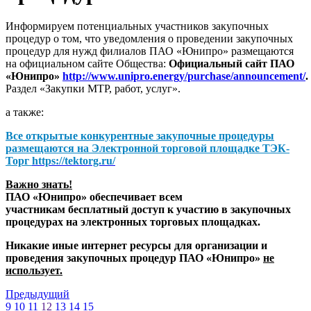
Информируем потенциальных участников закупочных
процедур о том, что уведомления о проведении закупочных
процедур для нужд филиалов ПАО «Юнипро» размещаются
на официальном сайте Общества:
Официальный сайт ПАО
«Юнипро»
http://www.unipro.energy/purchase/announcement/
.
Раздел «Закупки МТР, работ, услуг».
а также:
Все открытые конкурентные закупочные процедуры
размещаются на
Электронной торговой площадке ТЭК-
Торг
https://tektorg.ru/
Важно знать!
ПАО «Юнипро» обеспечивает всем
участникам бесплатный доступ к участию в закупочных
процедурах на электронных торговых площадках.
Никакие иные интернет ресурсы для организации и
проведения закупочных процедур ПАО «Юнипро»
не
использует.
Предыдущий
9
10
11
12
13
14
15