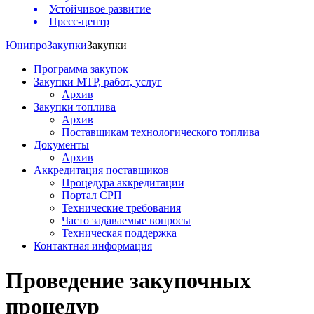
Устойчивое развитие
Пресс-центр
Юнипро
Закупки
Закупки
Программа закупок
Закупки МТР, работ, услуг
Архив
Закупки топлива
Архив
Поставщикам технологического топлива
Документы
Архив
Аккредитация поставщиков
Процедура аккредитации
Портал СРП
Технические требования
Часто задаваемые вопросы
Техническая поддержка
Контактная информация
Проведение закупочных
процедур